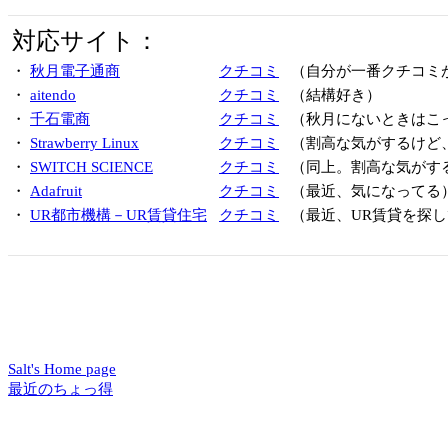
対応サイト：
・
秋月電子通商
クチコミ
（自分が一番クチコミ
・
aitendo
クチコミ
（結構好き）
・
千石電商
クチコミ
（秋月にないときはこ
・
Strawberry Linux
クチコミ
（割高な気がするけど
・
SWITCH SCIENCE
クチコミ
（同上。割高な気がす
・
Adafruit
クチコミ
（最近、気になってる
・
UR都市機構－UR賃貸住宅
クチコミ
（最近、UR賃貸を探し
Salt's Home page
最近のちょっ得