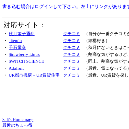
書き込む場合はログインして下さい。左上にリンクがありま
対応サイト：
・
秋月電子通商
クチコミ
（自分が一番クチコミ
・
aitendo
クチコミ
（結構好き）
・
千石電商
クチコミ
（秋月にないときはこ
・
Strawberry Linux
クチコミ
（割高な気がするけど
・
SWITCH SCIENCE
クチコミ
（同上。割高な気がす
・
Adafruit
クチコミ
（最近、気になってる
・
UR都市機構－UR賃貸住宅
クチコミ
（最近、UR賃貸を探し
Salt's Home page
最近のちょっ得