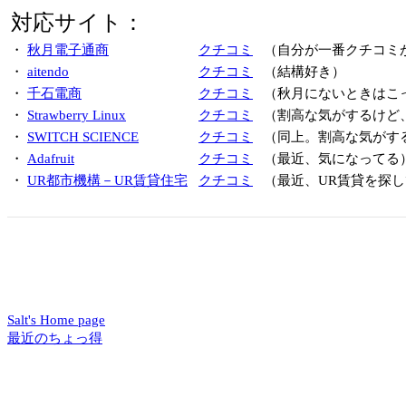
対応サイト：
・
秋月電子通商
クチコミ
（自分が一番クチコミ
・
aitendo
クチコミ
（結構好き）
・
千石電商
クチコミ
（秋月にないときはこ
・
Strawberry Linux
クチコミ
（割高な気がするけど
・
SWITCH SCIENCE
クチコミ
（同上。割高な気がす
・
Adafruit
クチコミ
（最近、気になってる
・
UR都市機構－UR賃貸住宅
クチコミ
（最近、UR賃貸を探し
Salt's Home page
最近のちょっ得