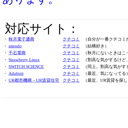
対応サイト：
・
秋月電子通商
クチコミ
（自分が一番クチコミ
・
aitendo
クチコミ
（結構好き）
・
千石電商
クチコミ
（秋月にないときはこ
・
Strawberry Linux
クチコミ
（割高な気がするけど
・
SWITCH SCIENCE
クチコミ
（同上。割高な気がす
・
Adafruit
クチコミ
（最近、気になってる
・
UR都市機構－UR賃貸住宅
クチコミ
（最近、UR賃貸を探し