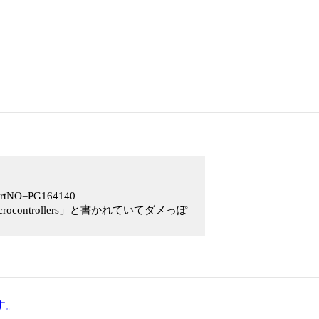
?PartNO=PG164140
ash microcontrollers」と書かれていてダメっぽ
す。