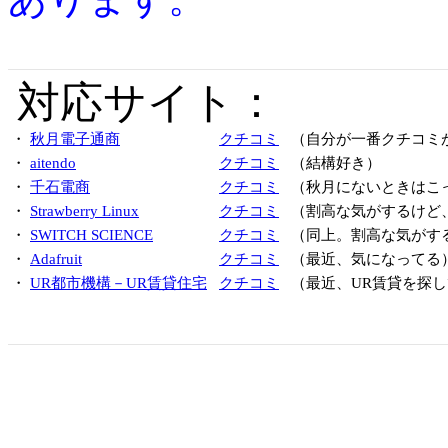
対応サイト：
・
秋月電子通商
クチコミ
（自分が一番クチコミ
・
aitendo
クチコミ
（結構好き）
・
千石電商
クチコミ
（秋月にないときはこ
・
Strawberry Linux
クチコミ
（割高な気がするけど
・
SWITCH SCIENCE
クチコミ
（同上。割高な気がす
・
Adafruit
クチコミ
（最近、気になってる
・
UR都市機構－UR賃貸住宅
クチコミ
（最近、UR賃貸を探し