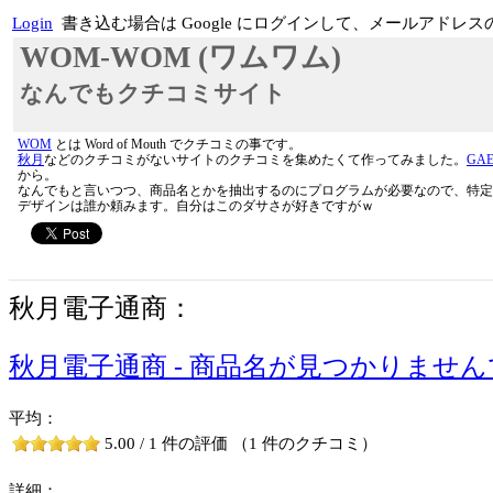
Login
書き込む場合は Google にログインして、メールア
WOM-WOM (ワムワム)
なんでもクチコミサイト
WOM
とは Word of Mouth でクチコミの事です。
秋月
などのクチコミがないサイトのクチコミを集めたくて作ってみました。
GA
から。
なんでもと言いつつ、商品名とかを抽出するのにプログラムが必要なので、特定
デザインは誰か頼みます。自分はこのダサさが好きですがｗ
秋月電子通商：
秋月電子通商 - 商品名が見つかりませ
平均：
5.00 / 1 件の評価 （1 件のクチコミ）
詳細：