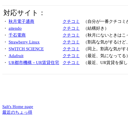
対応サイト：
・
秋月電子通商
クチコミ
（自分が一番クチコミ
・
aitendo
クチコミ
（結構好き）
・
千石電商
クチコミ
（秋月にないときはこ
・
Strawberry Linux
クチコミ
（割高な気がするけど
・
SWITCH SCIENCE
クチコミ
（同上。割高な気がす
・
Adafruit
クチコミ
（最近、気になってる
・
UR都市機構－UR賃貸住宅
クチコミ
（最近、UR賃貸を探し
Salt's Home page
最近のちょっ得