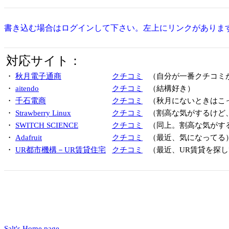
書き込む場合はログインして下さい。左上にリンクがありま
対応サイト：
・
秋月電子通商
クチコミ
（自分が一番クチコミ
・
aitendo
クチコミ
（結構好き）
・
千石電商
クチコミ
（秋月にないときはこ
・
Strawberry Linux
クチコミ
（割高な気がするけど
・
SWITCH SCIENCE
クチコミ
（同上。割高な気がす
・
Adafruit
クチコミ
（最近、気になってる
・
UR都市機構－UR賃貸住宅
クチコミ
（最近、UR賃貸を探し
Salt's Home page