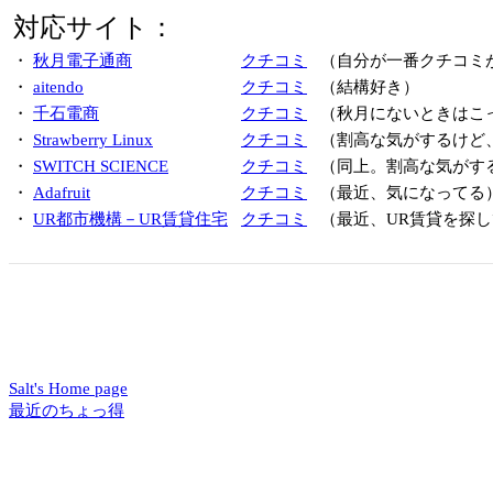
対応サイト：
・
秋月電子通商
クチコミ
（自分が一番クチコミ
・
aitendo
クチコミ
（結構好き）
・
千石電商
クチコミ
（秋月にないときはこ
・
Strawberry Linux
クチコミ
（割高な気がするけど
・
SWITCH SCIENCE
クチコミ
（同上。割高な気がす
・
Adafruit
クチコミ
（最近、気になってる
・
UR都市機構－UR賃貸住宅
クチコミ
（最近、UR賃貸を探し
Salt's Home page
最近のちょっ得