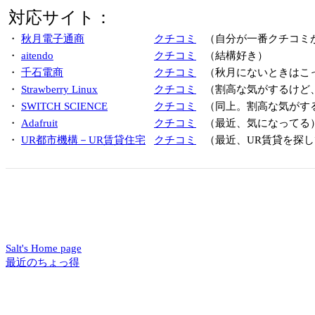
対応サイト：
・
秋月電子通商
クチコミ
（自分が一番クチコミ
・
aitendo
クチコミ
（結構好き）
・
千石電商
クチコミ
（秋月にないときはこ
・
Strawberry Linux
クチコミ
（割高な気がするけど
・
SWITCH SCIENCE
クチコミ
（同上。割高な気がす
・
Adafruit
クチコミ
（最近、気になってる
・
UR都市機構－UR賃貸住宅
クチコミ
（最近、UR賃貸を探し
Salt's Home page
最近のちょっ得