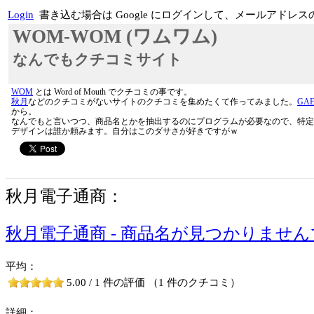
Login
書き込む場合は Google にログインして、メールア
WOM-WOM (ワムワム)
なんでもクチコミサイト
WOM
とは Word of Mouth でクチコミの事です。
秋月
などのクチコミがないサイトのクチコミを集めたくて作ってみました。
GA
から。
なんでもと言いつつ、商品名とかを抽出するのにプログラムが必要なので、特定
デザインは誰か頼みます。自分はこのダサさが好きですがｗ
秋月電子通商：
秋月電子通商 - 商品名が見つかりませ
平均：
5.00 / 1 件の評価 （1 件のクチコミ）
詳細：